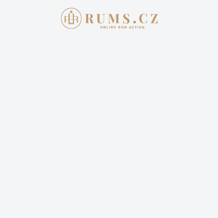
NEJVĚTŠÍ ON-LINE AUKCE
RUMŮ V ČR
Prodáváte lahev prémiového alkoholu? Nebo naopak
chcete rozšířit svojí sbírku? Zúčastněte se s námi
jedinečné české online aukce.