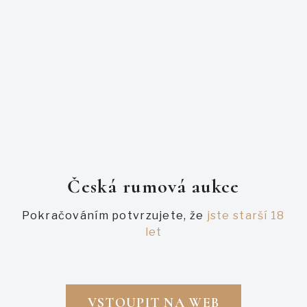
Ukončená aukce
Ukončená aukce
APPLETON ESTATE 21YO -
FOURSQUARE LCBO CANADA
1999
12Y + FOURSQUARE V&B 12Y
10 200,00 Kč
10 100,00 Kč
- láhev nevydražena
- láhev nevydražena
DETAIL AUKCE
DETAIL AUKCE
Česká rumová aukce
Pokračováním potvrzujete, že
jste starší 18
let
VSTOUPIT NA WEB