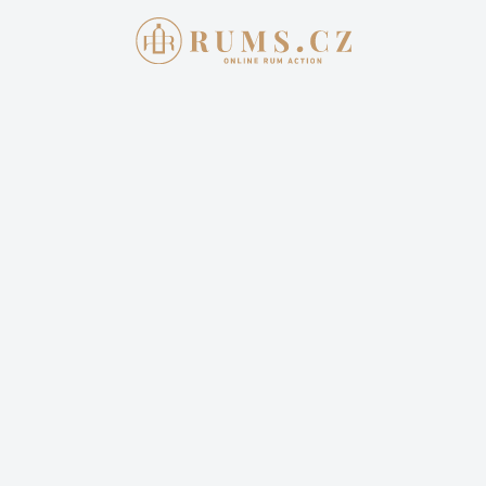
AKTUÁLNÍ AUKCE
JAK 
Aukce skon
FOURSQUAR
VININOVA
8 501,00 
Cena dopravy: 399,00 Kč 