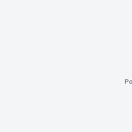
Země
Barbados
Síla
62,0 %
Velikost láhve
0,7 l
Po