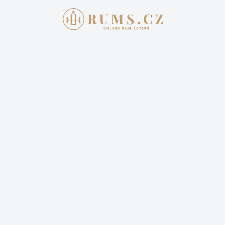
NEJVĚTŠÍ ON-LINE AUKCE
RUMŮ V ČR
Prodáváte lahev prémiového alkoholu? Nebo naopak
chcete rozšířit svojí sbírku? Zúčastněte se s námi
jedinečné české online aukce.