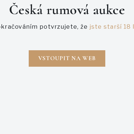
Česká rumová aukce
Zapomněl jsem heslo
kračováním potvrzujete, že
jste starší 18 
PŘIHLÁSIT SE
VSTOUPIT NA WEB
ZAREGISTROVAT SE
Napsali o nás
aukce
ukce