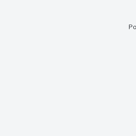
Po
Obsah webu
Aukce
Aktuální aukce
Aktuální 
Jak to funguje
Minulé a