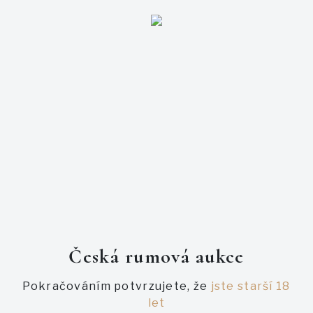
Přihlašte se
E-mail
Heslo
Česká rumová aukce
Pokračováním potvrzujete, že
jste starší 18
let
Zapomněl jsem heslo