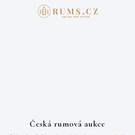
Přihlašte se
E-mail
Heslo
Česká rumová aukce