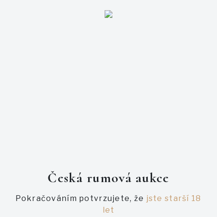
Přihlašte se
E-mail
Heslo
Česká rumová aukce
Pokračováním potvrzujete, že
jste starší 18
let
Zapomněl jsem heslo