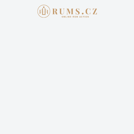
AKTUÁLNÍ AUKCE
JAK
Přihlašte se
E-mail
Heslo