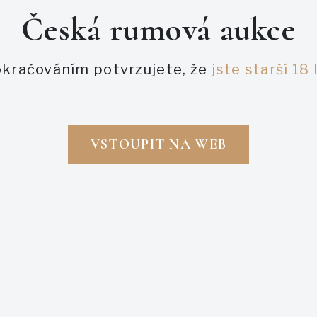
Česká rumová aukce
Zapomněl jsem heslo
kračováním potvrzujete, že
jste starší 18 
PŘIHLÁSIT SE
ZAREGISTROVAT SE
VSTOUPIT NA WEB
Napsali o nás
aukce
ukce