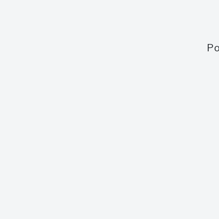
Po
Obsah webu
Aukce
Aktuální aukce
Aktuální 
Jak to funguje
Minulé a