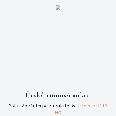
Přihlašte se
E-mail
Heslo
Česká rumová aukce
Pokračováním potvrzujete, že
jste starší 18
let
Zapomněl jsem heslo