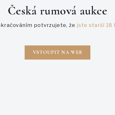
Česká rumová aukce
Zapomněl jsem heslo
kračováním potvrzujete, že
jste starší 18 
PŘIHLÁSIT SE
ZAREGISTROVAT SE
VSTOUPIT NA WEB
Napsali o nás
aukce
ukce