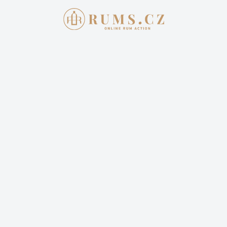
AKTUÁLNÍ AUKCE
JAK 
Přihlašte se
E-mail
Heslo