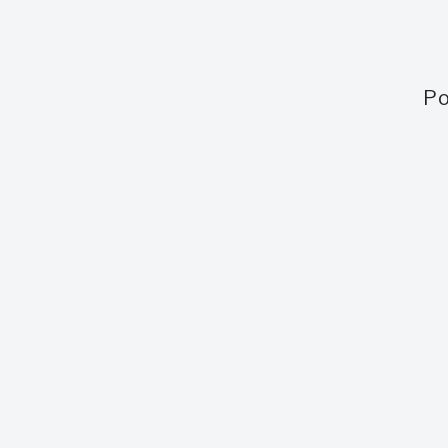
Po
Obsah webu
Aukce
Aktuální aukce
Aktuální 
Jak to funguje
Minulé a