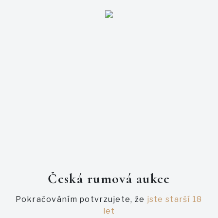
Přihlašte se
E-mail
Heslo
Česká rumová aukce
Pokračováním potvrzujete, že
jste starší 18
let
Zapomněl jsem heslo