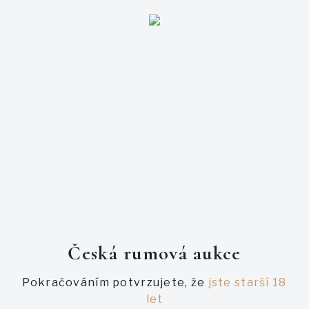
Přihlašte se
E-mail
Heslo
Česká rumová aukce
Pokračováním potvrzujete, že
jste starší 18
let
Zapomněl jsem heslo