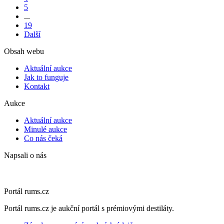
5
...
19
Další
Obsah webu
Aktuální aukce
Jak to funguje
Kontakt
Aukce
Aktuální aukce
Minulé aukce
Co nás čeká
Napsali o nás
Portál rums.cz
Portál rums.cz je aukční portál s prémiovými destiláty.