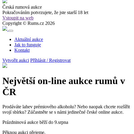
Česká rumová aukce
Pokračováním potvrzujete, že
jste starší 18 let
Vstoupit na web
Copyright © Rums.cz 2026
Aktuální aukce
Jak to funguje
Kontakt
Vytvořit aukci
Příhlásit / Registrovat
Největší on-line aukce rumů v
ČR
Prodáváte lahev prémiového alkoholu? Nebo naopak chcete rozšířit
svojí sbírku? Zúčastněte se s námi jedinečné české online aukce.
Prázdninová aukce běží do 9.srpna
Pěknou aukci přejeme.