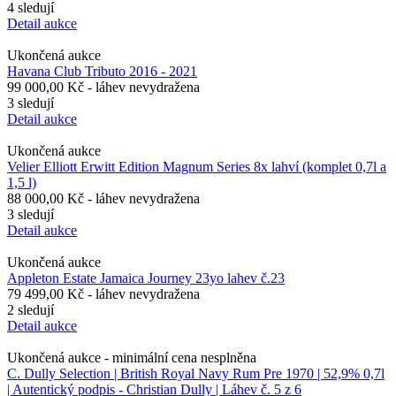
4 sledují
Detail aukce
Ukončená aukce
Havana Club Tributo 2016 - 2021
99 000,00 Kč
- láhev nevydražena
3 sledují
Detail aukce
Ukončená aukce
Velier Elliott Erwitt Edition Magnum Series 8x lahví (komplet 0,7l a
1,5 l)
88 000,00 Kč
- láhev nevydražena
3 sledují
Detail aukce
Ukončená aukce
Appleton Estate Jamaica Journey 23yo lahev č.23
79 499,00 Kč
- láhev nevydražena
2 sledují
Detail aukce
Ukončená aukce -
minimální cena nesplněna
C. Dully Selection | British Royal Navy Rum Pre 1970 | 52,9% 0,7l
| Autentický podpis - Christian Dully | Láhev č. 5 z 6