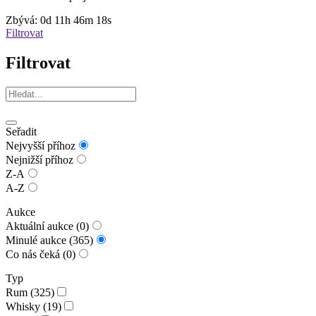
Zbývá:
0d
11h
46m
18s
Filtrovat
Filtrovat
Seřadit
Nejvyšší příhoz
Nejnižší příhoz
Z-A
A-Z
Aukce
Aktuální aukce (0)
Minulé aukce (365)
Co nás čeká (0)
Typ
Rum (325)
Whisky (19)