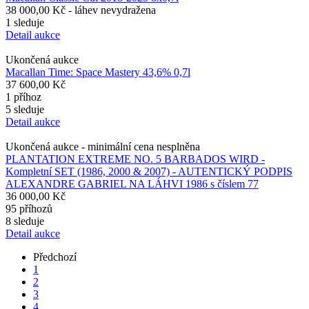
38 000,00 Kč
- láhev nevydražena
1 sleduje
Detail aukce
Ukončená aukce
Macallan Time: Space Mastery 43,6% 0,7l
37 600,00 Kč
1 příhoz
5 sleduje
Detail aukce
Ukončená aukce -
minimální cena nesplněna
PLANTATION EXTREME NO. 5 BARBADOS WIRD -
Kompletní SET (1986, 2000 & 2007) - AUTENTICKÝ PODPIS
ALEXANDRE GABRIEL NA LÁHVI 1986 s číslem 77
36 000,00 Kč
95 příhozů
8 sleduje
Detail aukce
Předchozí
1
2
3
4