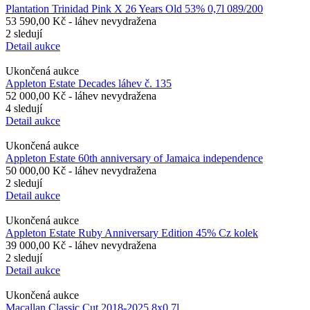
Plantation Trinidad Pink X 26 Years Old 53% 0,7l 089/200
53 590,00 Kč
- láhev nevydražena
2 sledují
Detail aukce
Ukončená aukce
Appleton Estate Decades láhev č. 135
52 000,00 Kč
- láhev nevydražena
4 sledují
Detail aukce
Ukončená aukce
Appleton Estate 60th anniversary of Jamaica independence
50 000,00 Kč
- láhev nevydražena
2 sledují
Detail aukce
Ukončená aukce
Appleton Estate Ruby Anniversary Edition 45% Cz kolek
39 000,00 Kč
- láhev nevydražena
2 sledují
Detail aukce
Ukončená aukce
Macallan Classic Cut 2018-2025 8x0,7l