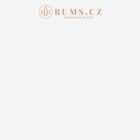
Aukce skončila
3. 4. 2022 20:00:00
ZACAPA CENTENARIO X.O &
ZACAPA CENTENARIO 30
ANIVERSARIO (2 LAHVE + 2
ORIGINÁL SKLENKY) => OLD
EDITIONS
23 222,00 Kč
Cena dopravy: 399,00 Kč (není započteno v aktuální
ceně)
2 příhozy