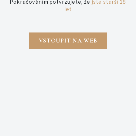
Pokračováním potvrzujete, že
jste starší 18
let
VSTOUPIT NA WEB
Právě probíhající
Právě probíhající
RON ZACAPA HAEVENLY
ZACAPA 2015 RESERVA
CASK COLLECTION 4X LAHEV
LIMITADA SOLERA GRAN
RESERVA 45% 700ML