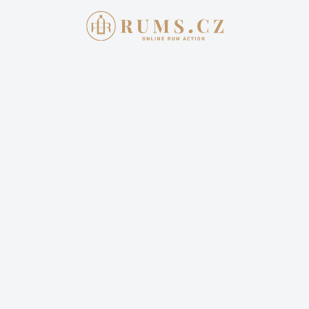
Aukce skončila
10. 5. 2026 20:00:00
SADA 9 LAHVÍ ZACAPA
25 000,00 Kč
Cena dopravy: 399,00 Kč (není započteno v aktuální
ceně)
Sledovat aukci
Vyhrál jste tuto aukci? Pro zaplacení se
přihlašte
.