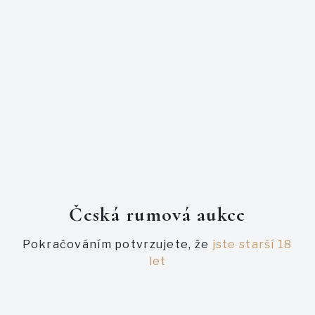
La Doma
El Alma
La Armonia
PODOBNÉ AUKCE
Česká rumová aukce
Pokračováním potvrzujete, že
jste starší 18
let