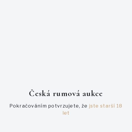
v kotlíkovém destilačním přístroji Bain-Marie speciálně
navrženém Capovillou a postaveném a instalovaném v
lihovaru Bielle na Guadeloupu Andreasem Mullerem.
Rum stáčí a distribuuje legendární italská společnost
Velier, jejíž generální ředitel Luca Gargano pomohl vybrat
Bielle jako ideální místo pro domov značky Rhum Rhum.
Unikátní a špatně sehnatelná sada.
PODOBNÉ AUKCE
Česká rumová aukce
Pokračováním potvrzujete, že
jste starší 18
let