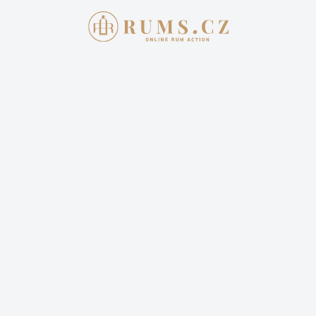
Aukce skončila
1. 5. 2022 20:00:00
RHUM RHUM LIBERATION 2020 +
INTEGRALE - 2 LAHVE
9 300,00 Kč
Cena dopravy: 399,00 Kč (není započteno v aktuální
ceně)
1 příhoz
2 sledují
Sledovat aukci