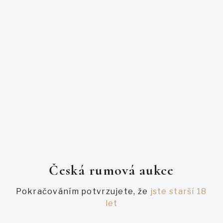
Největší jednorožec ze série Trelawny Endemic Birds. Jedná
se o rum Hampden LROK a byl exkluzivně vyroben pro
společnost Fine Spirts.
Více než dva roky se tato lahev neobjevila na žádné
světové dražbě. Jedná se o opravdu unikátní kousek.
Původně mělo být více než 200 lahví, ale kvůli problémům
se sudem jich bylo naplněno pouze 70. Těžko tedy říci kolik
těchto lahví dnes je, ale velké číslo to nebude.
Nenechte si tuto jedinečnou příležitost ujít.
PODOBNÉ AUKCE
Česká rumová aukce
Pokračováním potvrzujete, že
jste starší 18
let