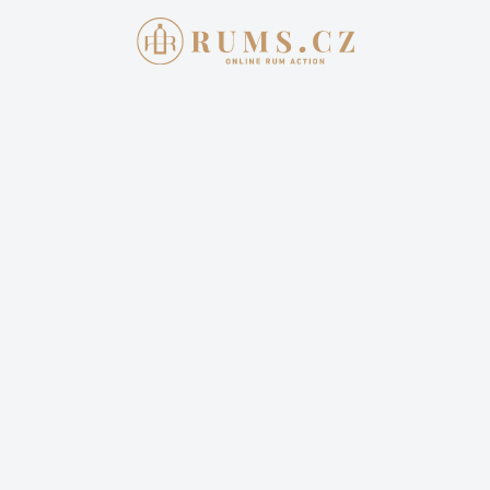
Aukce skončila
13. 11. 2022 20:00:00
CARONI 2000 VELIER 12 YEAR OLD
100 PROOF
10 801,00 Kč
Cena dopravy: 399,00 Kč (není započteno v aktuální
ceně)
34 příhozů
25 sleduje
Sledovat aukci