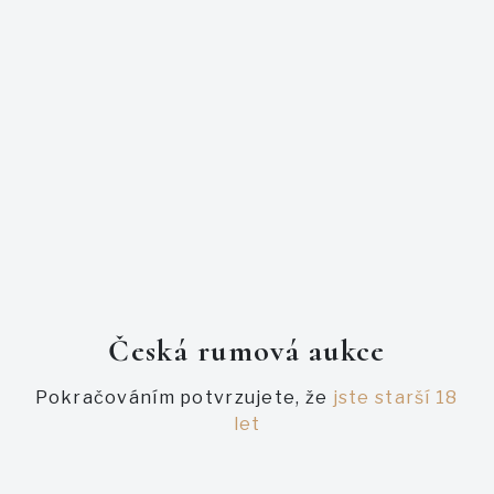
Tento rum byl vydestilovaný o dva roky dříve z unikátní
trinidadské melasy, zůstal v dubových sudech až do března
2012. Následně byl převezen do Skotska a tam stáčen do
lahví.
Caroni 12 yo je tak jedním z posledních produktů destilerie.
Má čirou tmavě zlatou barvu a po nalití ve sklenici září.
Vůně je těžká, zemitá, ale zároveň lehce nasládlá s tóny
melasy, makadamových oříšků a skořice.
PODOBNÉ AUKCE
Česká rumová aukce
Pokračováním potvrzujete, že
jste starší 18
let