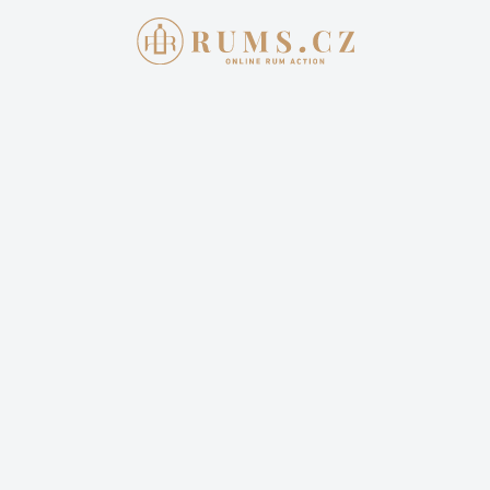
Aukce skončila
8. 12. 2021 20:00:00
BEENLEIGH 2006 VELIER
4 199,00 Kč
Cena dopravy: 399,00 Kč (není započteno v aktuální
ceně)
1 příhoz
3 sledují
Sledovat aukci