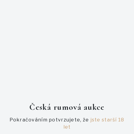
První spolupráce mezi Luca Gargano di Velier a australskou
palírnou Beenleigh.
Tato verze z roku 2006 zrála 15 let v sudech po brandy,
poté v sudech po americkém bourbonu a nakonec v sudech
po borovici kauri.
Tropické staření. Andělská daň přes 43 %.
Na celém světě pouze 1100 kusů.
PODOBNÉ AUKCE
Česká rumová aukce
Pokračováním potvrzujete, že
jste starší 18
let