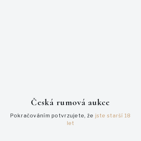
nízkého počtu kusů, většina lidí nezaregistrovala, že lahev
existuje.
Časem však bude nabývat na hodnotě a to dost možná
zcela zásadně.
Jedná se o 21 letý rum v tropech od Veliera, což je
absolutní paráda. Další zajímavostí je, že je to opravdu
velmi omezená limitka, podle nejnovějších zpráv je lahví asi
200 ks pouze. Není však žádná oficiální informace.
PODOBNÉ AUKCE
Česká rumová aukce
Pokračováním potvrzujete, že
jste starší 18
let