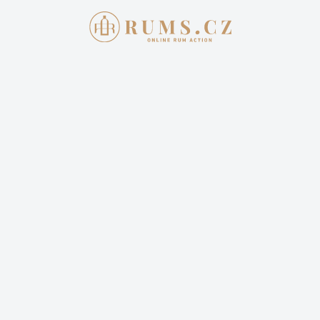
Aukce skončila
3. 7. 2022 20:00:00
VELIER 1999 BARBANCOURT THE
VIEUX LABBE 20TH
ANNIVERSARY 21YO 58.9% 700ML
7 000,00 Kč
Cena dopravy: 399,00 Kč (není započteno v aktuální
ceně)
31 příhozů
19 sleduje
Sledovat aukci