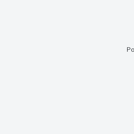
Po
Právě probíhající
Právě p