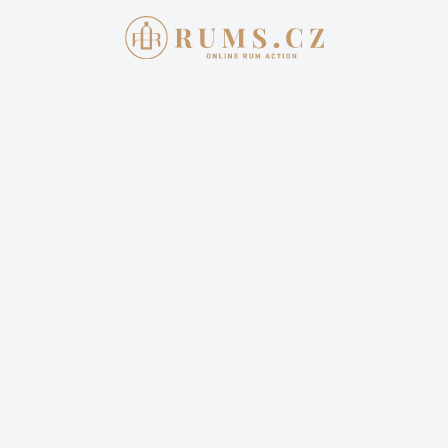
AKTUÁLNÍ AUKCE
JAK 
Aukce skonč
14 LAHVÍ
LIBERATION 
30 600,00
Cena dopravy: 399,00 Kč 