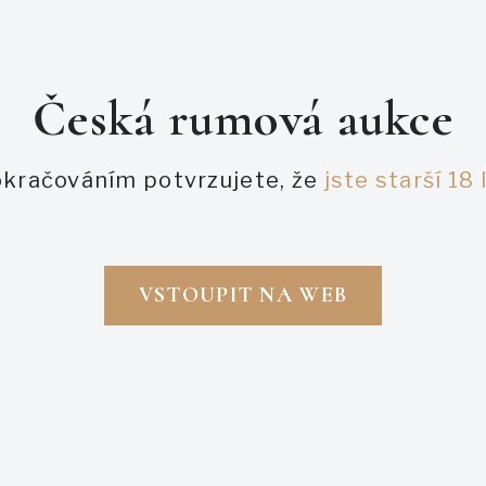
PODOBNÉ AUKCE
Česká rumová aukce
kračováním potvrzujete, že
jste starší 18 
VSTOUPIT NA WEB
robíhající
Právě probíhající