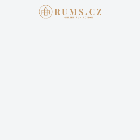
Aukce skončila
28. 6. 2026 20:00:00
RUM SHARK RS2 ANGOSTURA
2011
4 500,00 Kč
Cena dopravy: 399,00 Kč (není započteno v aktuální
ceně)
10 příhozů
10 sleduje
Sledovat aukci