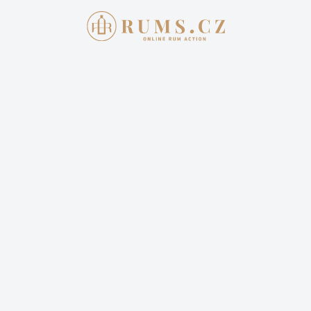
AKTUÁLNÍ AUKCE
JAK 
Aukce skon
WILD SERIE
BARBADOS 
16Y 2005 0,
YARMOUTH
3×0,25L GB