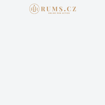
Aukce skončila
4. 5. 2025 20:00:00
ROM DE LUXE COLLECTOR
SERIES 7X LAHEV
28 990,00 Kč
Cena dopravy: 399,00 Kč (není započteno v aktuální
ceně)
1 sleduje
Sledovat aukci