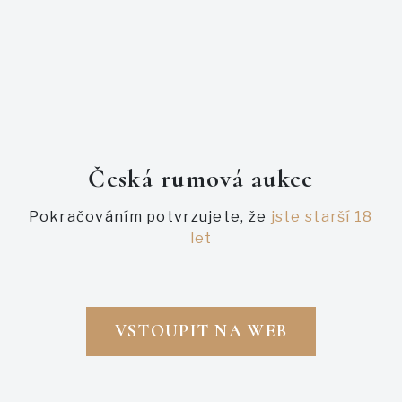
Česká rumová aukce
Pokračováním potvrzujete, že
jste starší 18
let
Právě probíhající
Právě probíhající
ROM DE LUXE JAMAICA DOK
ROMDELUXE WILD SERIES
VSTOUPIT NA WEB
COFFRET UNICORN FOR EU 3
BOTTLES SET 700ML
29 000,00 Kč
10 199,00 Kč