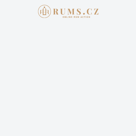
Aukce skončila
3. 7. 2022 20:00:00
TRINIDAD DISTILLERS 2009 ROM
DE LUXE
9 299,00 Kč
Cena dopravy: 399,00 Kč (není započteno v aktuální
ceně)
1 příhoz
3 sledují
Sledovat aukci