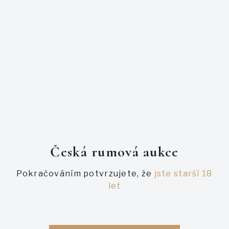
2017.
271 lahví.
PODOBNÉ AUKCE
Česká rumová aukce
Pokračováním potvrzujete, že
jste starší 18
let