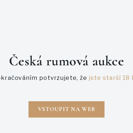
Česká rumová aukce
PODOBNÉ AUKCE
kračováním potvrzujete, že
jste starší 18 
VSTOUPIT NA WEB