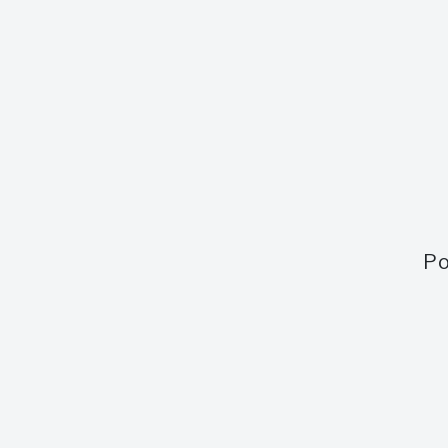
Síla
58,0 %
Velikost láhve
0,7 l
Po