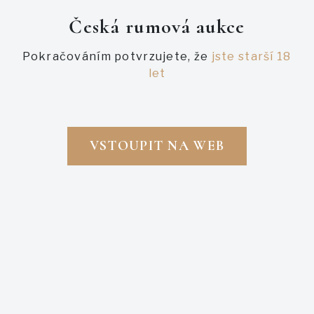
Čačanská lepotica ze sadu Těchlov, lokality U Studny.
Česká rumová aukce
Pokračováním potvrzujete, že
jste starší 18
PODOBNÉ AUKCE
let
VSTOUPIT NA WEB