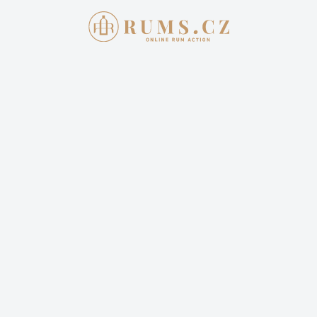
Aukce skončila
1. 5. 2022 20:00:00
VIZOVICKÁ SLIVOVICE
ČAČANSKÁ LEPOTICA 2012 0,7L
50% - L.Č. 365
2 800,00 Kč
Cena dopravy: 399,00 Kč (není započteno v aktuální
ceně)
2 sledují
Sledovat aukci