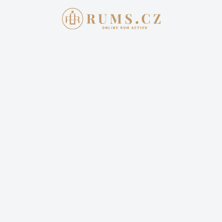
AKTUÁLNÍ AUKCE
JAK 
Aukce skonč
CLÉMENT 
27 400,00
Cena dopravy: 399,00 Kč 
5 příhozů
5 sled