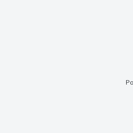
Velikost láhve
0,7 l
Vady
Zadne
Kolek
Bez kolku
Po