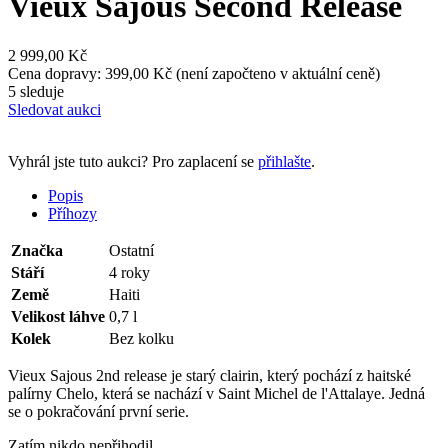
Vieux Sajous Second Release
2 999,00 Kč
Cena dopravy: 399,00 Kč (není započteno v aktuální ceně)
5 sleduje
Sledovat aukci
Vyhrál jste tuto aukci? Pro zaplacení se
přihlašte
.
Popis
Příhozy
Značka
Ostatní
Stáří
4 roky
Země
Haiti
Velikost láhve
0,7 l
Kolek
Bez kolku
Vieux Sajous 2nd release je starý clairin, který pochází z haitské
palírny Chelo, která se nachází v Saint Michel de l'Attalaye. Jedná
se o pokračování první serie.
Zatím nikdo nepřihodil.