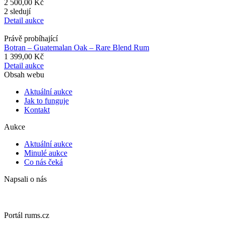
2 500,00 Kč
2 sledují
Detail aukce
Právě probíhající
Botran – Guatemalan Oak – Rare Blend Rum
1 399,00 Kč
Detail aukce
Obsah webu
Aktuální aukce
Jak to funguje
Kontakt
Aukce
Aktuální aukce
Minulé aukce
Co nás čeká
Napsali o nás
Portál rums.cz