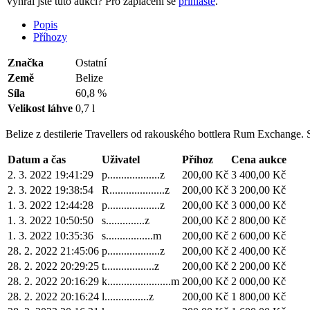
Vyhrál jste tuto aukci? Pro zaplacení se
přihlašte
.
Popis
Příhozy
Značka
Ostatní
Země
Belize
Síla
60,8 %
Velikost láhve
0,7 l
Belize z destilerie Travellers od rakouského bottlera Rum Exchange.
Datum a čas
Uživatel
Příhoz
Cena aukce
2. 3. 2022 19:41:29
p...................z
200,00 Kč
3 400,00 Kč
2. 3. 2022 19:38:54
R....................z
200,00 Kč
3 200,00 Kč
1. 3. 2022 12:44:28
p...................z
200,00 Kč
3 000,00 Kč
1. 3. 2022 10:50:50
s..............z
200,00 Kč
2 800,00 Kč
1. 3. 2022 10:35:36
s.................m
200,00 Kč
2 600,00 Kč
28. 2. 2022 21:45:06
p...................z
200,00 Kč
2 400,00 Kč
28. 2. 2022 20:29:25
t..................z
200,00 Kč
2 200,00 Kč
28. 2. 2022 20:16:29
k.......................m
200,00 Kč
2 000,00 Kč
28. 2. 2022 20:16:24
l................z
200,00 Kč
1 800,00 Kč