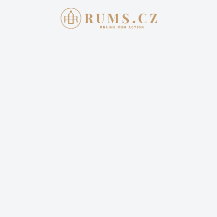
Aukce skončila
23. 11. 2025 20:00:00
BUSHMILLS 1991 MADEIRA CASK
CAUSEWAY COLLECTION 30Y 50,5%
18 000,00 Kč
Cena dopravy: 399,00 Kč (není započteno v aktuální
ceně)
Sledovat aukci
Vyhrál jste tuto aukci? Pro zaplacení se
přihlašte
.