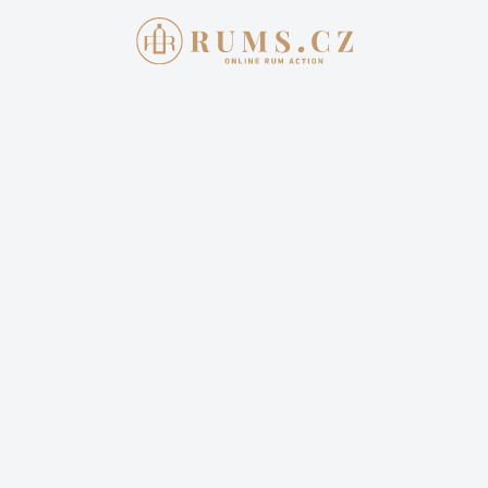
Aukce skončila
16. 1. 2022 20:00:00
HAMPDEN GREAT HOUSE 2021
4 000,00 Kč
Cena dopravy: 399,00 Kč (není započteno v aktuální
ceně)
6 příhozů
24 sleduje
Sledovat aukci