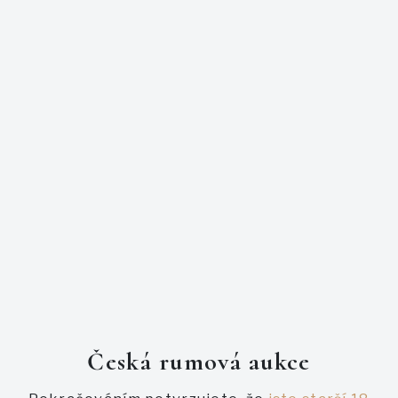
Vyhrál jste tuto aukci? Pro zaplacení se
přihlašte
.
POPIS
PŘÍHOZY
Značka
Hampden
Destilérie
Hampden
Země
Jamajka
Síla
55,0 %
Velikost láhve
0,7 l
Kolek
IT
Nový a velmi žádaný kousek z rodiny Hampden.
Česká rumová aukce