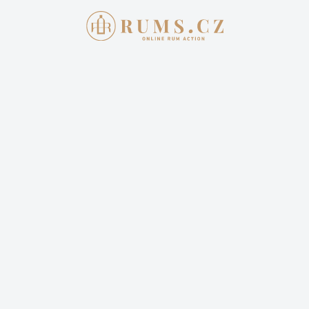
Aukce skončila
12. 10. 2025 20:00:00
FOURSQUARE 12 YEAR OLD
PRIVATE CASK SELECTION 75CL /
HOUSTON BOURBON SOCIETY
10 999,00 Kč
Cena dopravy: 399,00 Kč (není započteno v aktuální
ceně)
1 sleduje
Sledovat aukci