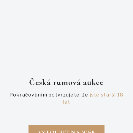
Privatni plneni pro Hosuton Pouze 600ks
PODOBNÉ AUKCE
Česká rumová aukce
Pokračováním potvrzujete, že
jste starší 18
let
VSTOUPIT NA WEB