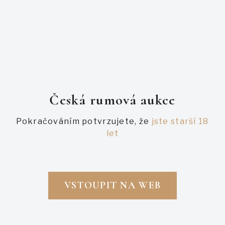
Česká rumová aukce
Pokračováním potvrzujete, že
jste starší 18
let
Právě probíhající
Právě probíhající
VSTOUPIT NA WEB
FOURSQUARE PCS SPEC'S
FOURSQUARE PRIVATE CASK
SELECTION SPEC'S