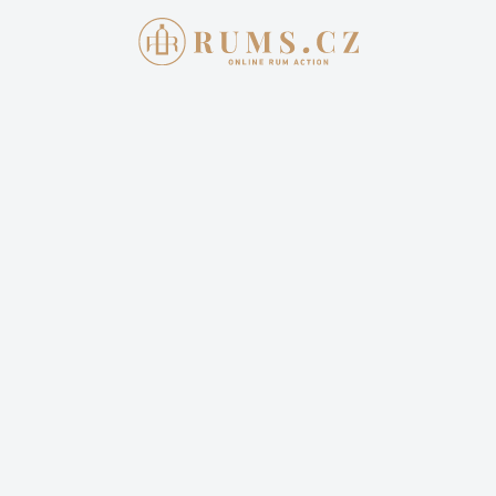
Aukce skončila
1. 5. 2022 20:00:00
FOURSQUARE INDELIBLE
3 399,00 Kč
Cena dopravy: 399,00 Kč (není započteno v aktuální
ceně)
4 sledují
Sledovat aukci
Vyhrál jste tuto aukci? Pro zaplacení se
přihlašte
.