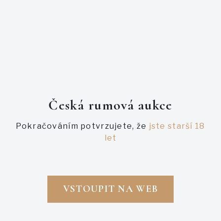
PODOBNÉ AUKCE
Česká rumová aukce
Pokračováním potvrzujete, že
jste starší 18
let
VSTOUPIT NA WEB
Právě probíhající
Právě probíhající
FOURSQUARE PCS SPEC'S
FOURSQUARE PRIVATE CASK
SELECTION SPEC'S