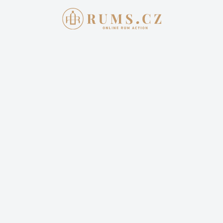
Aukce skončila
2. 3. 2022 20:00:00
FOURSQUARE 11Y 2004
10 200,00 Kč
Cena dopravy: 399,00 Kč (není započteno v aktuální
ceně)
29 příhozů
14 sleduje
Sledovat aukci