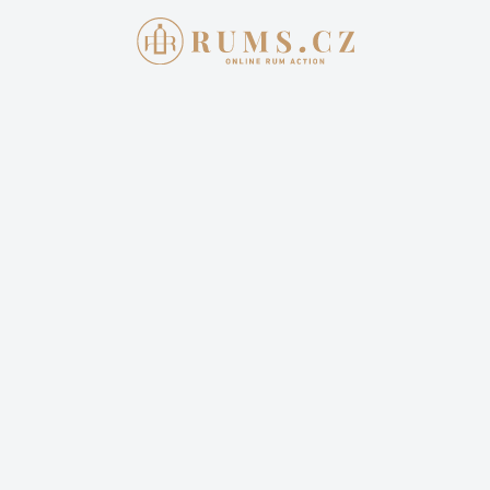
Aukce skončila
7. 8. 2022 20:00:00
FOURSQUARE INDELIBLE 11 YEAR
2 801,00 Kč
Cena dopravy: 399,00 Kč (není započteno v aktuální
ceně)
14 příhozů
25 sleduje
Sledovat aukci