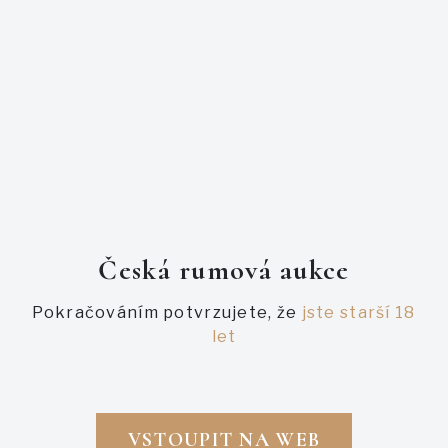
nedostane. Dle dosavadních ochutnávek jedna z
nejpodařenějších.
PODOBNÉ AUKCE
Česká rumová aukce
Pokračováním potvrzujete, že
jste starší 18
let
VSTOUPIT NA WEB