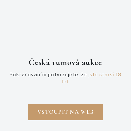
PODOBNÉ AUKCE
Česká rumová aukce
Pokračováním potvrzujete, že
jste starší 18
let
VSTOUPIT NA WEB
Právě probíhající
Právě probíhající
FOURSQUARE PCS SPEC'S
FOURSQUARE PRIVATE CASK
SELECTION SPEC'S