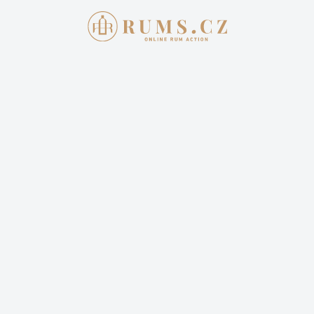
Aukce skončila
28. 6. 2026 20:00:00
FOURSQUARE 15Y WHISKY A RUM
ZEE
2 199,00 Kč
Cena dopravy: 399,00 Kč (není započteno v aktuální
ceně)
6 příhozů
8 sleduje
Sledovat aukci