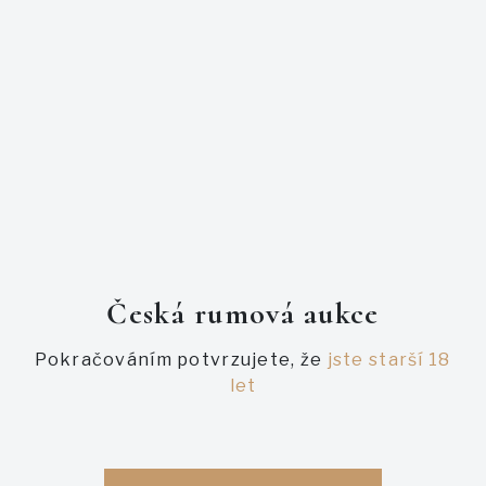
to co si o tomto rumu po napití pomyslíte. Vůně i chuť je
pocitově sladká, ale krásně vyvážená vysokým podílem
alkoholu. Dominují tóny karamele, tropického ovoce a
dřeva.
PODOBNÉ AUKCE
Česká rumová aukce
Pokračováním potvrzujete, že
jste starší 18
let