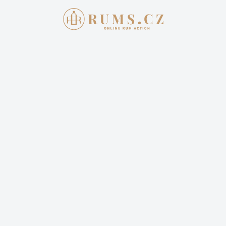
Aukce skončila
3. 7. 2022 20:00:00
FOURSQUARE REDOUTABLE
3 699,00 Kč
Cena dopravy: 399,00 Kč (není započteno v aktuální
ceně)
1 příhoz
4 sledují
Sledovat aukci