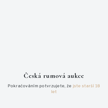
Foursquare 12y Private Cask for Warehouse #1 je klasický
single cask, který zrál 12 let v sudech po bourbonu. Je
vyzrálý, dřevitý, působí sladce a dobře se pije.
Edice vznikla jako poděkování českým rumovým fandům,
kteří si značku oblíbili a kteří rum Foursquare pijí. Pouze 1
200 lahví, limitovaná nedostupná edice.
PODOBNÉ AUKCE
Česká rumová aukce
Pokračováním potvrzujete, že
jste starší 18
let