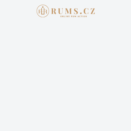
Aukce skončila
3. 7. 2022 20:00:00
FOURSQUARE CZ WAREHOUSE 1#
12 YEARS
4 622,00 Kč
Cena dopravy: 399,00 Kč (není započteno v aktuální
ceně)
19 příhozů
16 sleduje
Sledovat aukci