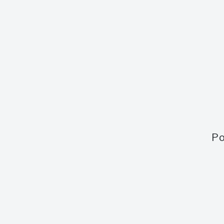
Síla
59,0 %
Velikost láhve
0,7 l
Kolek
Bez kolku
Po