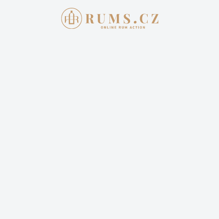
AKTUÁLNÍ AUKCE
JAK 
Aukce skončil
FOURSQUAR
3 500,00 
Cena dopravy: 399,00 Kč 
19 příhozů
21 sl