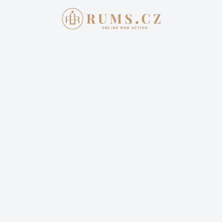
Aukce skončila
29. 5. 2022 20:00:00
DON PAPA PORT CASK
3 999,00 Kč
Cena dopravy: 399,00 Kč (není započteno v aktuální
ceně)
8 sleduje
Sledovat aukci
Vyhrál jste tuto aukci? Pro zaplacení se
přihlašte
.