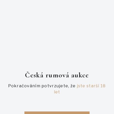
charakter, který hraje hlubokými tóny lékořice, hořké
čokolády, pomerančů, vanilky a třtinového cukru. Vydejte
se na průzkumnou plavbu za vynikajícími vůněmi a
chutěmi.
PODOBNÉ AUKCE
Česká rumová aukce
Pokračováním potvrzujete, že
jste starší 18
let