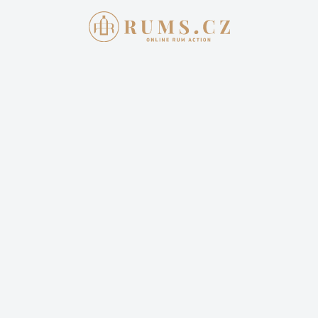
AKTUÁLNÍ AUKCE
JAK
Aukce skon
DON PAPA 
40% L.E.
1 999,00 
Cena dopravy: 399,00 Kč 