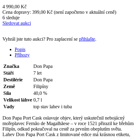
4 990,00 Kč
Cena dopravy: 399,00 Kč (není započteno v aktuální ceně)
6 sleduje
Sledovat aukci
Vyhrál jste tuto aukci? Pro zaplacení se
přihlašte
.
Popis
Příhozy
Značka
Don Papa
Stáří
7 let
Destilérie
Don Papa
Země
Filipíny
Síla
40,0 %
Velikost láhve
0,7 l
Vady
top stav lahev i tuba
Don Papa Port Cask oslavuje objev, který uskutečnil nebojácný
mořeplavec Fernão de Magalhãese –⁠ v roce 1521 přirazil ke břehům
Filipín, odkud pokračoval na cestě za prvním obeplutím světa.
Lahev Don Papa Port Cask z limitované edice má krásnou etiketu,