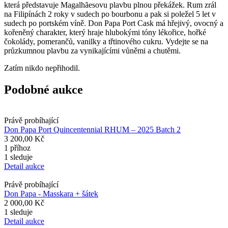
která představuje Magalhãesovu plavbu plnou překážek. Rum zrál
na Filipínách 2 roky v sudech po bourbonu a pak si poležel 5 let v
sudech po portském víně. Don Papa Port Cask má hřejivý, ovocný a
kořeněný charakter, který hraje hlubokými tóny lékořice, hořké
čokolády, pomerančů, vanilky a třtinového cukru. Vydejte se na
průzkumnou plavbu za vynikajícími vůněmi a chutěmi.
Zatím nikdo nepřihodil.
Podobné aukce
Právě probíhající
Don Papa Port Quincentennial RHUM – 2025 Batch 2
3 200,00 Kč
1 příhoz
1 sleduje
Detail aukce
Právě probíhající
Don Papa - Masskara + šátek
2 000,00 Kč
1 sleduje
Detail aukce