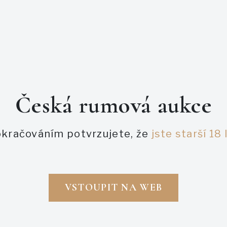
sherry-váhavci, které se
začne aktivně pošilháva
rumu chuť lískových oří
míchají a výsledkem je 
Česká rumová aukce
PODOBNÉ AUKCE
kračováním potvrzujete, že
jste starší 18 
VSTOUPIT NA WEB