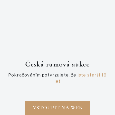
úspěch řady přiměl výrobce, aby se odvážil dál a
deklaroval Diplomático 7 Años. Číslovka i v tomto případě
znamenala průměrnou délku zrání směsi.
PODOBNÉ AUKCE
Česká rumová aukce
Pokračováním potvrzujete, že
jste starší 18
let
VSTOUPIT NA WEB