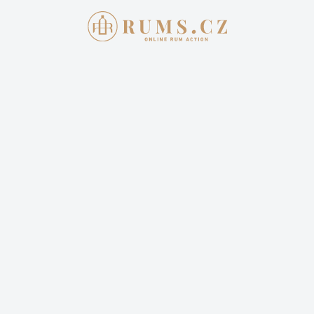
Aukce skončila
3. 4. 2022 20:00:00
DIPLOMATICO AŇEJO 7Y 0,7L 40%
OLD VERZE
1 499,00 Kč
Cena dopravy: 399,00 Kč (není započteno v aktuální
ceně)
3 sledují
Sledovat aukci