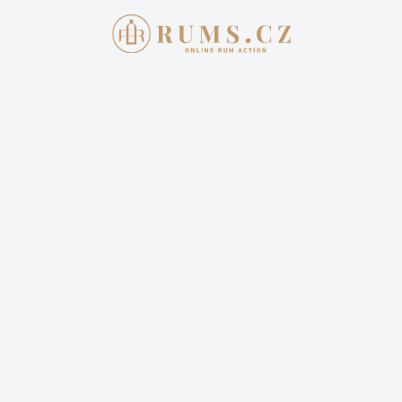
AKTUÁLNÍ AUKCE
JAK 
Aukce skon
DIPLOMATI
VINTAGE 2
7 200,00 
Cena dopravy: 399,00 Kč 