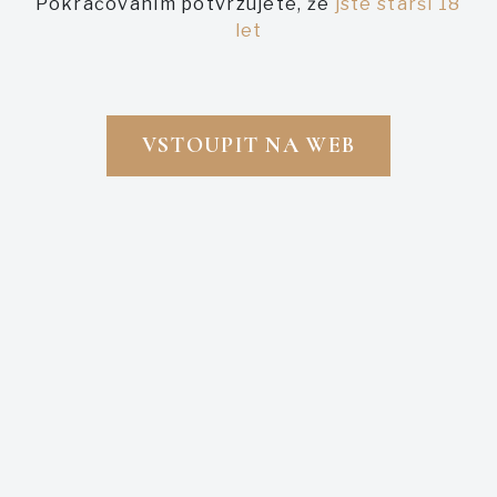
Pokračováním potvrzujete, že
jste starší 18
let
PODOBNÉ AUKCE
VSTOUPIT NA WEB
Právě probíhající