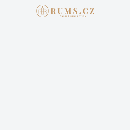
Aukce skončila
23. 6. 2024 20:00:00
CIHUATAN NIKTE
1 900,00 Kč
Cena dopravy: 399,00 Kč (není započteno v aktuální
ceně)
1 sleduje
Sledovat aukci
Vyhrál jste tuto aukci? Pro zaplacení se
přihlašte
.