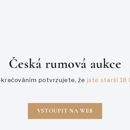
Česká rumová aukce
PODOBNÉ AUKCE
kračováním potvrzujete, že
jste starší 18 
VSTOUPIT NA WEB