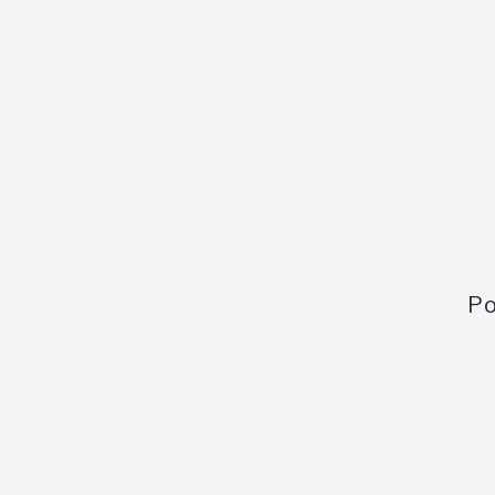
Země
Trinidad a Tobago
Síla
58,1 %
Po